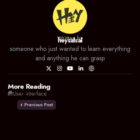
Written by
heysalsal
someone who just wanted to learn everything
and anything he can grasp
Post
More Reading
navigation
Previous Post