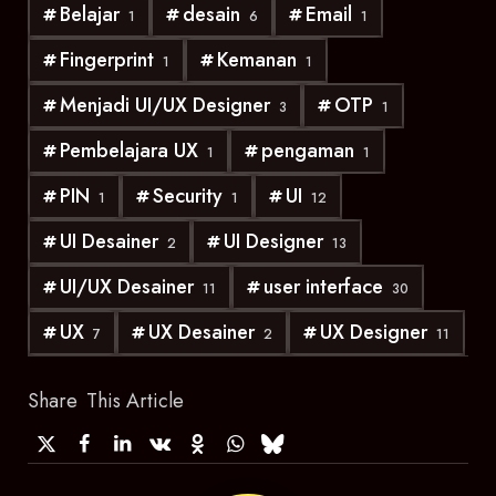
Belajar
desain
Email
1
6
1
Fingerprint
Kemanan
1
1
Menjadi UI/UX Designer
OTP
3
1
Pembelajara UX
pengaman
1
1
PIN
Security
UI
1
1
12
UI Desainer
UI Designer
2
13
UI/UX Desainer
user interface
11
30
UX
UX Desainer
UX Designer
7
2
11
Share
This Article