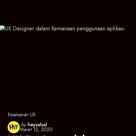
Keamanan UX
Posted
by
heysalsal
Maret 12, 2020
by