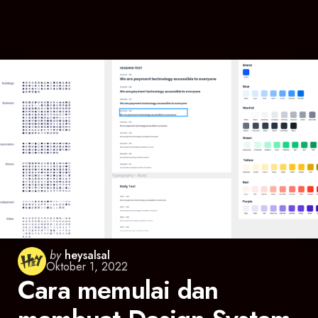
Posted
by
heysalsal
Oktober 1, 2022
by
Cara memulai dan