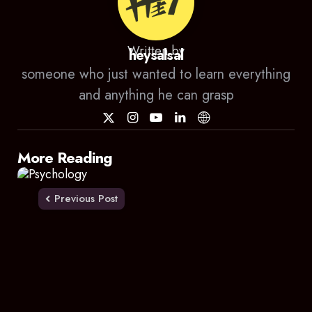
Written by
heysalsal
someone who just wanted to learn everything
and anything he can grasp
Post
More Reading
navigation
Previous Post