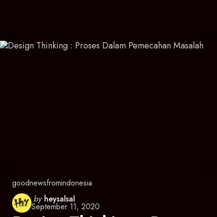
goodnewsfromindonesia
Posted
by
heysalsal
September 11, 2020
by